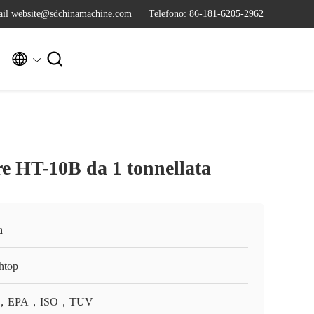
il website@sdchinamachine.com
Telefono: 86-181-6205-2962


re HT-10B da 1 tonnellata
a
htop
，EPA，ISO，TUV