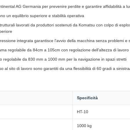
Continental AG Germania per prevenire perdite e garantire affidabilità a 
o un equilibrio superiore e stabilità operativa
utturali lavorati da produttori sostenuti da Komatsu con colpo di espl
periore
 pressione integrata garantisce l'avvio della macchina senza problemi e
ama regolabile da 84cm a 105cm con regolazione dell'altezza di lavor
o regolabile da 830 mm a 1000 mm per la navigazione in spazi stretti
sso al sito di lavoro sono garantiti da una flessibilità di 60 gradi a sinistr
Specificità
HT-10
1000 kg