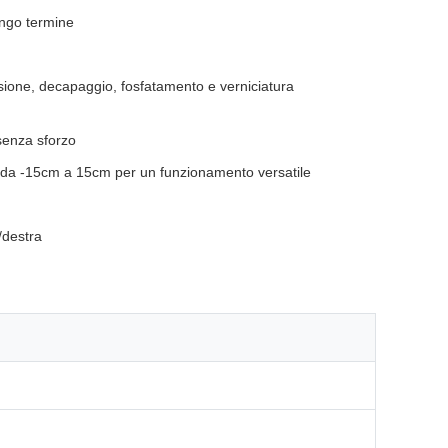
lungo termine
osione, decapaggio, fosfatamento e verniciatura
 senza sforzo
o da -15cm a 15cm per un funzionamento versatile
a/destra