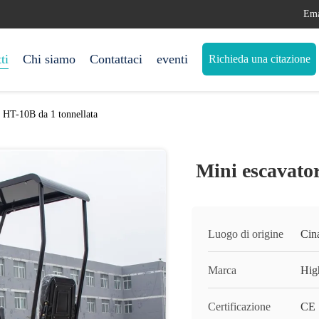
Ema
ti
Chi siamo
Contattaci
eventi
Richieda una citazione
e HT-10B da 1 tonnellata
Mini escavato
Luogo di origine
Cin
Marca
Hig
Certificazione
CE