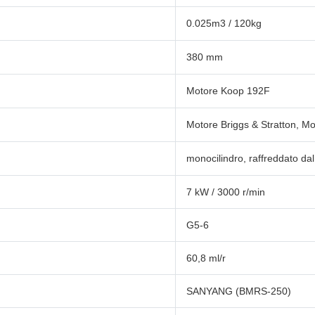
0.025m3 / 120kg
380 mm
Motore Koop 192F
Motore Briggs & Stratton, M
monocilindro, raffreddato dal
7 kW / 3000 r/min
G5-6
60,8 ml/r
SANYANG (BMRS-250)